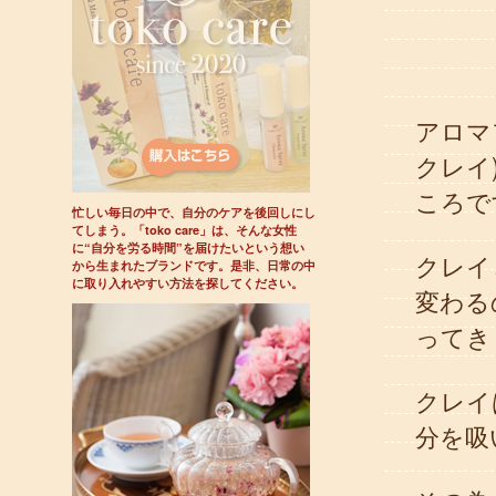
アロマ
クレイ
ころで
忙しい毎日の中で、自分のケアを後回しにし
てしまう。「toko care」は、そんな女性
に“自分を労る時間”を届けたいという想い
クレイ
から生まれたブランドです。是非、日常の中
に取り入れやすい方法を探してください。
変わる
ってき
クレイ
分を吸