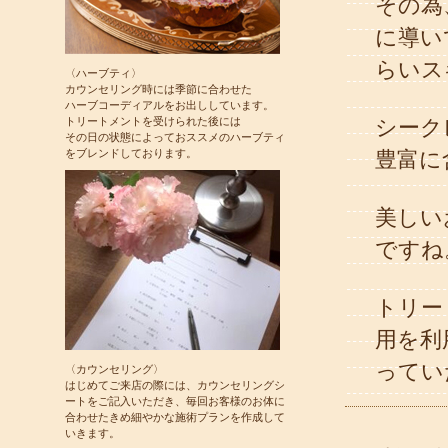
その為
に導い
らいス
〈ハーブティ〉
カウンセリング時には季節に合わせた
ハーブコーディアルをお出ししています。
シーク
トリートメントを受けられた後には
その日の状態によっておススメのハーブティ
豊富に
をブレンドしております。
美しい
ですね
トリー
用を利
ってい
〈カウンセリング〉
はじめてご来店の際には、カウンセリングシ
ートをご記入いただき、毎回お客様のお体に
合わせたきめ細やかな施術プランを作成して
いきます。