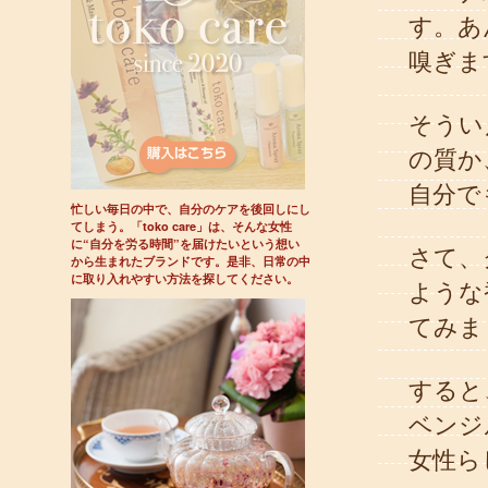
す。あ
嗅ぎま
そうい
の質か
自分で
忙しい毎日の中で、自分のケアを後回しにし
てしまう。「toko care」は、そんな女性
に“自分を労る時間”を届けたいという想い
さて、
から生まれたブランドです。是非、日常の中
に取り入れやすい方法を探してください。
ような
てみま
すると
ベンジ
女性ら